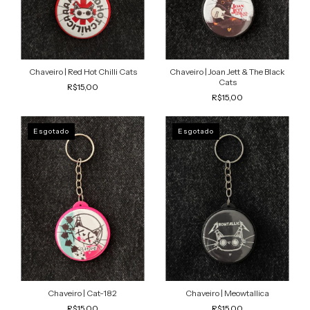
Chaveiro | Red Hot Chilli Cats
Chaveiro | Joan Jett & The Black
Cats
R$15,00
R$15,00
Esgotado
Esgotado
Chaveiro | Cat-182
Chaveiro | Meowtallica
R$15,00
R$15,00