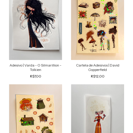
Adesivo | Varda - O Silmarillion -
Cartela de Adesivos | David
Tolkien
Copperfield
R$7,00
R$12,00