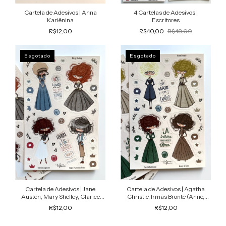
Cartela de Adesivos | Anna
4 Cartelas de Adesivos |
Kariênina
Escritores
R$12,00
R$40,00
R$48,00
Esgotado
Esgotado
Cartela de Adesivos | Jane
Cartela de Adesivos | Agatha
Austen, Mary Shelley, Clarice
Christie, Irmãs Brontë (Anne,
Lispector, Lygia F. Telles
Charlotte, Emily)
R$12,00
R$12,00