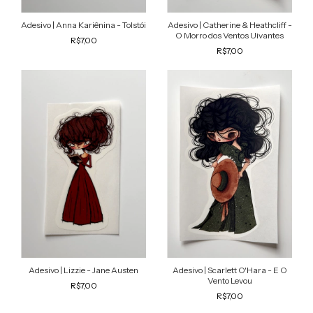
Adesivo | Anna Kariênina - Tolstói
Adesivo | Catherine & Heathcliff -
O Morro dos Ventos Uivantes
R$7,00
R$7,00
Adesivo | Lizzie - Jane Austen
Adesivo | Scarlett O'Hara - E O
Vento Levou
R$7,00
R$7,00