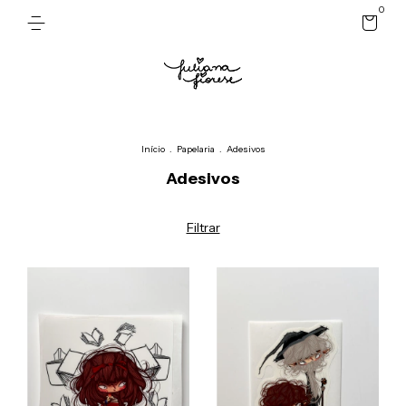
0
Início
.
Papelaria
.
Adesivos
Adesivos
Filtrar