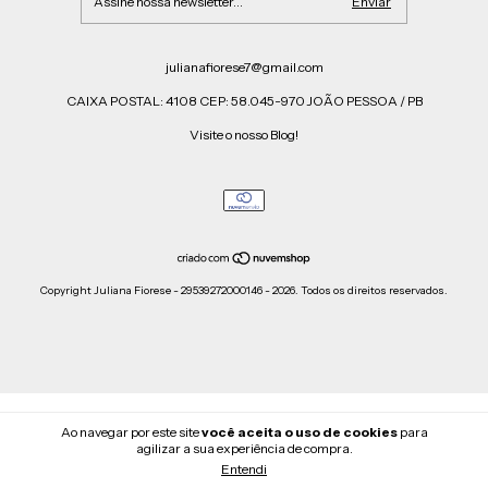
julianafiorese7@gmail.com
CAIXA POSTAL: 4108 CEP: 58.045-970 JOÃO PESSOA / PB
Visite o nosso Blog!
Copyright Juliana Fiorese - 29539272000146 - 2026. Todos os direitos reservados.
Ao navegar por este site
você aceita o uso de cookies
para
agilizar a sua experiência de compra.
Entendi