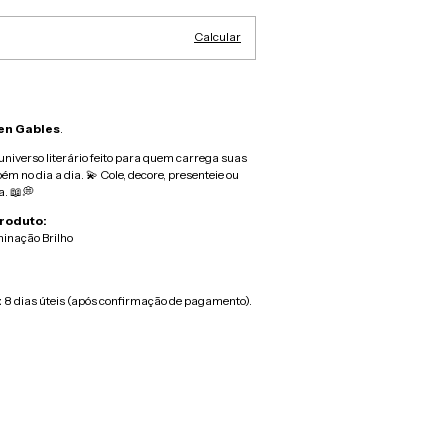
Calcular
en Gables
.
niverso literário feito para quem carrega suas
ém no dia a dia. 💫 Cole, decore, presenteie ou
. 📖💭
roduto:
minação Brilho
:
8 dias úteis (após confirmação de pagamento).