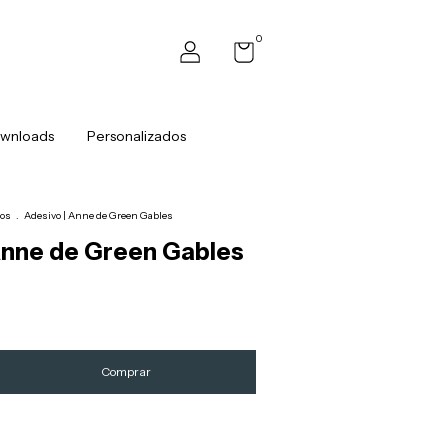
0
wnloads
Personalizados
os
.
Adesivo | Anne de Green Gables
Anne de Green Gables
Alterar CEP