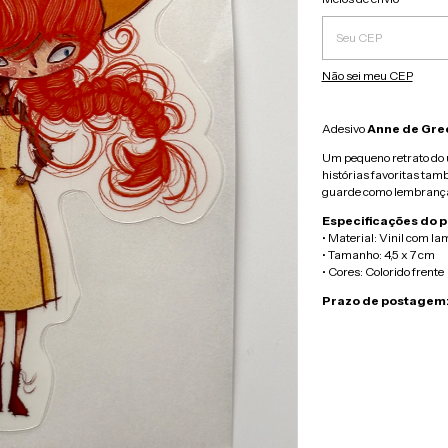
Não sei meu CEP
Adesivo
Anne de Gre
Um pequeno retrato do u
histórias favoritas tamb
guarde como lembrança
Especificações do p
• Material:
Vinil com la
• Tamanho: 4,5 x 7 cm
• Cores: Colorido frente
Prazo de postagem