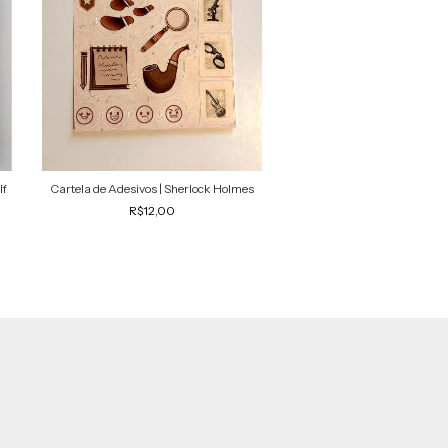
lf
Cartela de Adesivos | Sherlock Holmes
Adesivo | Emma Woodhous
Austen
R$12,00
R$7,00