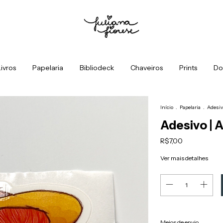
ivros
Papelaria
Bibliodeck
Chaveiros
Prints
Do
Início
.
Papelaria
.
Adesiv
Adesivo | 
R$7,00
Ver mais detalhes
Entregas para o CEP:
Meios de envio