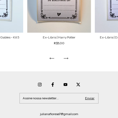
Gables - Kit 5
Ex-Libris | Harry Potter
Ex-Libris | 
R$5,00
julianafiorese7@gmail.com