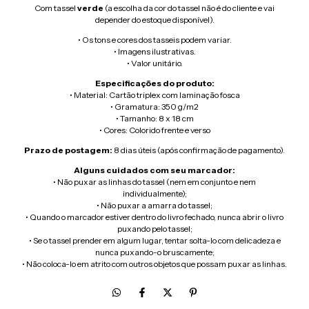
Com tassel
verde
(a escolha da cor do tassel não é do cliente e vai
depender do estoque disponível).
• Os tons e cores dos tasseis podem variar.
• Imagens ilustrativas.
• Valor unitário.
Especificações do produto:
• Material:
Cartão triplex com laminação fosca
• Gramatura: 350 g/m2
• Tamanho: 8 x 18 cm
• Cores: Colorido frente e verso
Prazo de postagem:
8 dias úteis (após confirmação de pagamento).
Alguns cuidados com seu marcador:
• Não puxar as linhas do tassel (nem em conjunto e nem
individualmente);
• Não puxar a amarra do tassel;
• Quando o marcador estiver dentro do livro fechado, nunca abrir o livro
puxando pelo tassel;
• Se o tassel prender em algum lugar, tentar solta-lo com delicadeza e
nunca puxando-o bruscamente;
• Não coloca-lo em atrito com outros objetos que possam puxar as linhas.