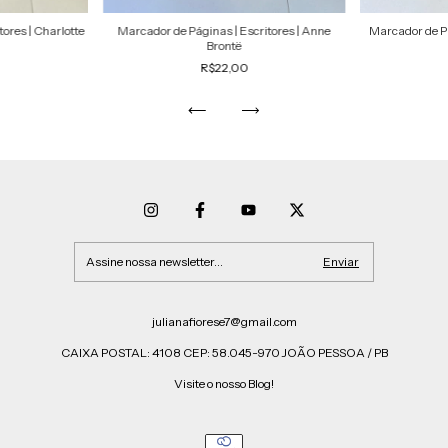
ores | Charlotte
Marcador de Páginas | Escritores | Anne
Marcador de Pá
Brontë
R$22,00
julianafiorese7@gmail.com
CAIXA POSTAL: 4108 CEP: 58.045-970 JOÃO PESSOA / PB
Visite o nosso Blog!