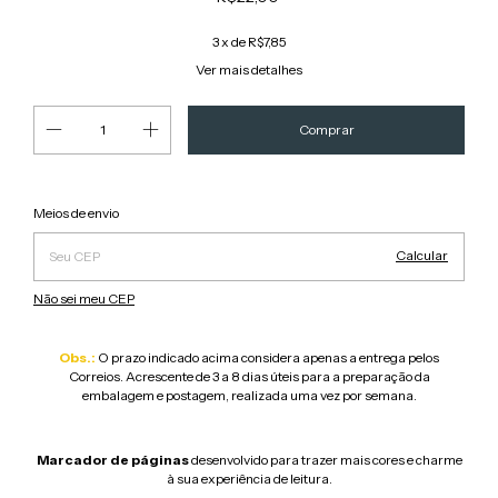
3
x de
R$7,85
Ver mais detalhes
Alterar CEP
Entregas para o CEP:
Meios de envio
Calcular
Não sei meu CEP
Obs.:
O prazo indicado acima considera apenas a entrega pelos
Correios. Acrescente de 3 a 8 dias úteis para a preparação da
embalagem e postagem, realizada uma vez por semana.
Marcador de páginas
desenvolvido para trazer mais cores e charme
à sua experiência de leitura.