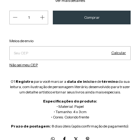
Ver mais detalhes
Alterar CEP
Entregas para o CEP:
Meios de envio
Calcular
Não sei meu CEP
01
Registro
para você marcar a
data de início
e de
término
da sua
leitura, com ilustração de personagem literário, desenvolvido para trazer
um detalhe artístico e tornar seus livros ainda mais especiais.
Especificações do produto:
• Material:
Papel
• Tamanho: 4 x 3 cm
• Cores: Colorido frente
Prazo de postagem:
8 dias úteis (após confirmação de pagamento).