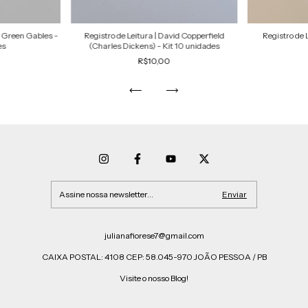
e Green Gables -
Registro de Leitura | David Copperfield
Registro de 
es
(Charles Dickens) - Kit 10 unidades
R$10,00
julianafiorese7@gmail.com
CAIXA POSTAL: 4108 CEP: 58.045-970 JOÃO PESSOA / PB
Visite o nosso Blog!