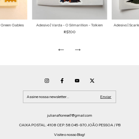
e Green Gables
Adesivo | Varda - O Silmarillion - Tolkien
Adesivo | Scarl
R$7,00
julianafiorese7@gmail.com
CAIXA POSTAL: 4108 CEP: 58.045-970 JOÃO PESSOA / PB
Visite o nosso Blog!