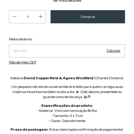
Ver mais detalhes
Alterar CEP
Entregas para o CEP:
Meios de envio
Calcular
Não sei meu CEP
Adesivo
David Copperfield & Agnes Wickfield
(Charles Dickens).
Um pequeno retrato do universo literário feito para quem carrega suas
histórias favoritas também no dia a dia. 💫 Cole, decore, presenteie ou
guarde como lembrança. 📖💭
Especificações do produto:
• Material:
Vinil com laminação Brilho
• Tamanho: 5 x 7 cm
• Cores: Colorido frente
Prazo de postagem:
8 dias úteis (após confirmação de pagamento).