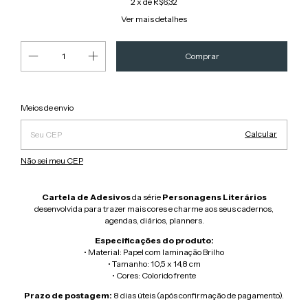
2
x de
R$6,32
Ver mais detalhes
Alterar CEP
Entregas para o CEP:
Meios de envio
Calcular
Não sei meu CEP
Cartela de Adesivos
da série
Personagens Literários
desenvolvida para trazer mais cores e charme aos seus cadernos,
agendas, diários, planners.
Especificações do produto:
• Material:
Papel com laminação Brilho
• Tamanho: 10,5 x 14,8 cm
• Cores: Colorido frente
Prazo de postagem:
8 dias úteis (após confirmação de pagamento).