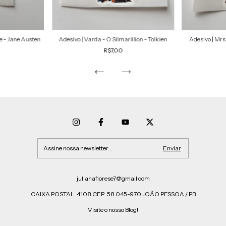
 - Jane Austen
Adesivo | Varda - O Silmarillion - Tolkien
Adesivo | Mrs
R$7,00
julianafiorese7@gmail.com
CAIXA POSTAL: 4108 CEP: 58.045-970 JOÃO PESSOA / PB
Visite o nosso Blog!