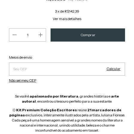
3
x de
R$142,39
Ver mais detalhes
Alterar CEP
Entregas para o CEP:
Meios de envio
Calcular
Não sei meu CEP
Se você é
apaixonado por literatura
, grandes histórias e
arte
autoral
, encontrou o tesouro perfeito para a sua estante.
O
Kit Premium Coleção Escritores
reúne
21 marcadores de
páginas
exclusivos, inteiramente ilustrados pela artista Juliana Fiorese.
Cada peça é uma homenagem sensível a grandes nomes da literatura
nacional e internacional, unindo utilidade, beleza e o charme
inconfundível do acabamento em tassel.