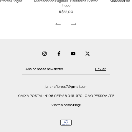
itores | Edgar
Marcador de Páginas | Escritores | Victor
Marcador de Pá
Hugo
R$22,00
julianafiorese7@gmail.com
CAIXA POSTAL: 4108 CEP: 58.045-970 JOÃO PESSOA / PB
Visite o nosso Blog!