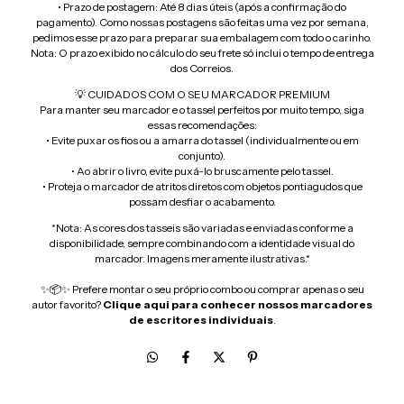
• Prazo de postagem: Até 8 dias úteis (após a confirmação do
pagamento). Como nossas postagens são feitas uma vez por semana,
pedimos esse prazo para preparar sua embalagem com todo o carinho.
Nota: O prazo exibido no cálculo do seu frete só inclui o tempo de entrega
dos Correios.
💡 CUIDADOS COM O SEU MARCADOR PREMIUM
Para manter seu marcador e o tassel perfeitos por muito tempo, siga
essas recomendações:
• Evite puxar os fios ou a amarra do tassel (individualmente ou em
conjunto).
• Ao abrir o livro, evite puxá-lo bruscamente pelo tassel.
• Proteja o marcador de atritos diretos com objetos pontiagudos que
possam desfiar o acabamento.
*Nota: As cores dos tasseis são variadas e enviadas conforme a
disponibilidade, sempre combinando com a identidade visual do
marcador. Imagens meramente ilustrativas.*
✨📦✨ Prefere montar o seu próprio combo ou comprar apenas o seu
autor favorito?
Clique aqui para conhecer nossos marcadores
de escritores individuais
.