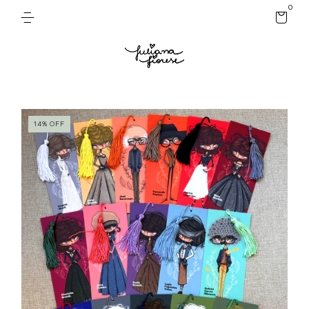
0
14
%
OFF