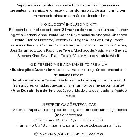
Seja para acompanhar as suas leituras correntes, colecionar ou
presentear um amigo leitor, este kit transforma o ato de abrir um livro em
um momento ainda mais mágico e inspirador.
✨ O QUE ESTÁ INCLUSO NO KIT?
Este combo completo conta com
21 marcadores
dos seguintes autores:
Agatha Christie, Anne Brontë, Carlos Drummond de Andrade, Charlotte
Brontë, Clarice Lispector, Dostoiévski, Edgar Allan Poe, Emily Brontë,
Fernando Pessoa, Gabriel García Márquez, J. R. R. Tolkien, Jane Austen,
José Saramago, Lygia Fagundes Telles, Machado de Assis, Mary Shelley,
Stephen King, Sylvia Plath, Tolstói, Victor Hugo e Virginia Woolf.
🎨 DIFERENCIAIS E ACABAMENTO PREMIUM
•
Ilustrações Autorais
: Arte exclusiva com o traço único e encantador
de Juliana Fiorese.
•
Acabamento em Tassel
: Cada marcador acompanha um tassel de
franja (cores variadas que combinam harmoniosamente com a arte).
•
Alta Durabilidade
: Impressão colorida de alta qualidade na frente e
no verso.
📐 ESPECIFICAÇÕES TÉCNICAS
• Material: Papel Cartão Triplex de alta gramatura com laminação fosca
(maior proteção).
• Gramatura: 350 g/m² (firme e resistente).
• Tamanho: 8 x 18 cm (perfeito para livros de todos os tamanhos).
📦 INFORMAÇÕES DE ENVIO E PRAZOS