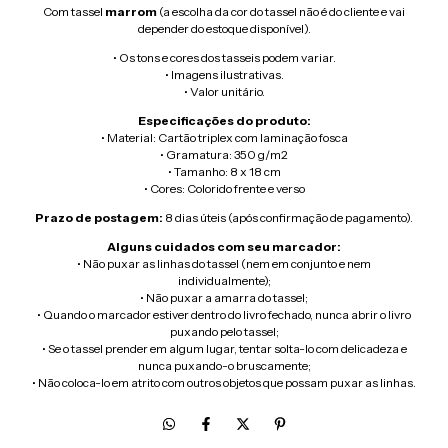
Com tassel
marrom
(a escolha da cor do tassel não é do cliente e vai
depender do estoque disponível).
• Os tons e cores dos tasseis podem variar.
• Imagens ilustrativas.
• Valor unitário.
Especificações do produto:
• Material:
Cartão triplex com laminação fosca
• Gramatura: 350 g/m2
• Tamanho: 8 x 18 cm
• Cores: Colorido frente e verso
Prazo de postagem:
8 dias úteis (após confirmação de pagamento).
Alguns cuidados com seu marcador:
• Não puxar as linhas do tassel (nem em conjunto e nem
individualmente);
• Não puxar a amarra do tassel;
• Quando o marcador estiver dentro do livro fechado, nunca abrir o livro
puxando pelo tassel;
• Se o tassel prender em algum lugar, tentar solta-lo com delicadeza e
nunca puxando-o bruscamente;
• Não coloca-lo em atrito com outros objetos que possam puxar as linhas.