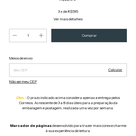
3
x de
R$7,85
Ver mais detalhes
Alterar CEP
Entregas para o CEP:
Meios de envio
Calcular
Não sei meu CEP
Obs.:
O prazo indicado acima considera apenas a entrega pelos
Correios. Acrescente de 3 a 8 dias úteis para a preparação da
embalagem e postagem, realizada uma vez por semana.
Marcador de páginas
desenvolvido para trazer mais cores e charme
à sua experiência de leitura.