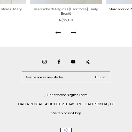
ritores | Mary
Marcador de Páginas | Escritores | Emily
Marcador de Pá
Brontë
R$22,00
julianafiorese7@gmail.com
CAIXA POSTAL: 4108 CEP: 58.045-970 JOÃO PESSOA / PB
Visite o nosso Blog!