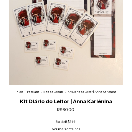
Início
.
Papelaria
.
Kits de Leitura
.
Kit Diário do Leitor | Anna Kariênina
Kit Diário do Leitor | Anna Kariênina
R$60,00
3
x de
R$21,41
Ver mais detalhes