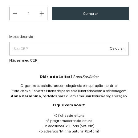
Alterar CEP
Entregas para o CEP:
Meios de envio
Calcular
Não sei meu CEP
Diário do Leitor
|
Anna Kariênina
Organize suas leituras com elegância e inspiração literária!
Este kit exclusivo traz itens de papelaria ilustrados com a personagem
Anna Kariênina
, perfeitos para quem ama unir leitura e organização.
O que vem no kit:
• 5 fichas de leitura
• 5 programadores de leitura
• 5 adesivos Ex-Libris (5x9 cm)
• 5 adesivos “Minha Leitura” (3x4 cm)