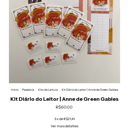
Início
.
Papelaria
.
Kits de Leitura
.
Kit Diário do Leitor | Anne de Green Gables
Kit Diário do Leitor | Anne de Green Gables
R$60,00
3
x de
R$21,41
Ver mais detalhes