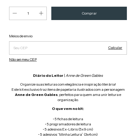
Alterar CEP
Entregas para o CEP:
Meios de envio
Calcular
Não sei meu CEP
Diário do Leitor
|
Anne de Green Gables
Organize suas leituras com elegância e inspiração literária!
Este kit exclusivo traz itens de papelaria ilustrados com a personagem
Anne de Green Gables
, perfeitos para quem ama unir leitura e
organização.
O que vem no kit:
• 5 fichas de leitura
• 5 programadores de leitura
• 5 adesivos Ex-Libris (5x9 cm)
• 5 adesivos “Minha Leitura” (3x4 cm)