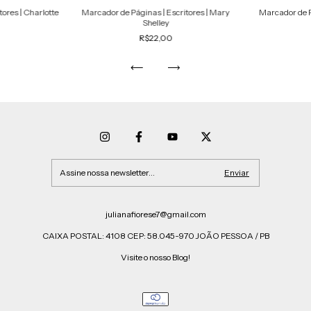
ores | Charlotte
Marcador de Páginas | Escritores | Mary
Marcador de P
Shelley
R$22,00
julianafiorese7@gmail.com
CAIXA POSTAL: 4108 CEP: 58.045-970 JOÃO PESSOA / PB
Visite o nosso Blog!