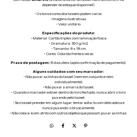
depender do estoque disponível).
• Os tons e cores dos tasseis podem variar.
• Imagens ilustrativas.
• Valor unitário.
Especificações do produto:
• Material:
Cartão triplex com laminação fosca
• Gramatura: 350 g/m2
• Tamanho: 8 x 18 cm
• Cores: Colorido frente e verso
Prazo de postagem:
8 dias úteis (após confirmação de pagamento).
Alguns cuidados com seu marcador:
• Não puxar as linhas do tassel (nem em conjunto e nem
individualmente);
• Não puxar a amarra do tassel;
• Quando o marcador estiver dentro do livro fechado, nunca abrir o livro
puxando pelo tassel;
• Se o tassel prender em algum lugar, tentar solta-lo com delicadeza e
nunca puxando-o bruscamente;
• Não coloca-lo em atrito com outros objetos que possam puxar as linhas.