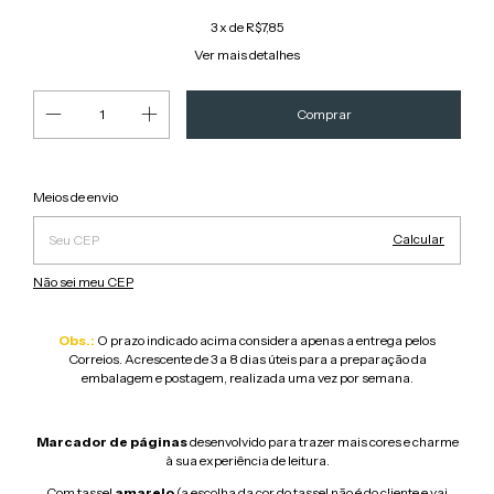
3
x de
R$7,85
Ver mais detalhes
Alterar CEP
Entregas para o CEP:
Meios de envio
Calcular
Não sei meu CEP
Obs.:
O prazo indicado acima considera apenas a entrega pelos
Correios. Acrescente de 3 a 8 dias úteis para a preparação da
embalagem e postagem, realizada uma vez por semana.
Marcador de páginas
desenvolvido para trazer mais cores e charme
à sua experiência de leitura.
Com tassel
amarelo
(a escolha da cor do tassel não é do cliente e vai