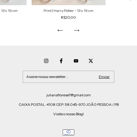
- 13 x 19 cm
Print | Harry Potter - 13 x 19 cm
R$20,00
julianafiorese7@gmail.com
CAIXA POSTAL: 4108 CEP: 58.045-970 JOÃO PESSOA / PB
Visite o nosso Blog!