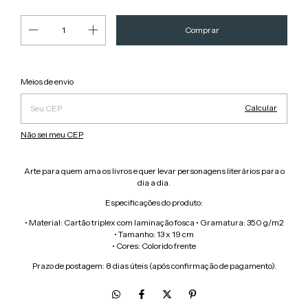
Alterar CEP
Entregas para o CEP:
Meios de envio
Calcular
Não sei meu CEP
Arte para quem ama os livros e quer levar personagens literários para o
dia a dia.
Especificações do produto:
• Material: Cartão triplex com laminação fosca • Gramatura: 350 g/m2
• Tamanho: 13 x 19 cm
• Cores: Colorido frente
Prazo de postagem: 8 dias úteis (após confirmação de pagamento).