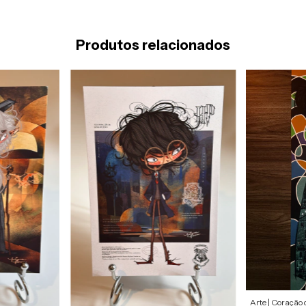
Produtos relacionados
Arte | Coração 