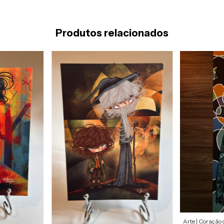
Produtos relacionados
Arte | Coração 