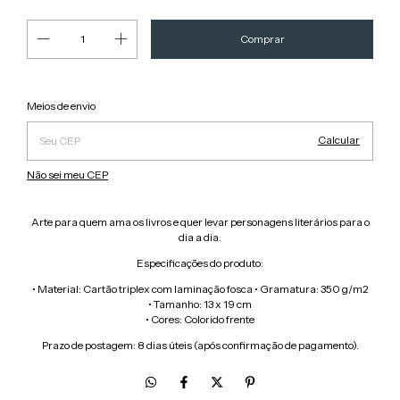
Alterar CEP
Entregas para o CEP:
Meios de envio
Calcular
Não sei meu CEP
Arte para quem ama os livros e quer levar personagens literários para o
dia a dia.
Especificações do produto:
• Material: Cartão triplex com laminação fosca • Gramatura: 350 g/m2
• Tamanho: 13 x 19 cm
• Cores: Colorido frente
Prazo de postagem: 8 dias úteis (após confirmação de pagamento).