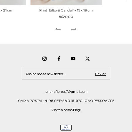
8 x 21 cm
Print | Bilbo & Gandalf - 13 x 19 cm
R$20,00
julianafiorese7@gmail.com
CAIXA POSTAL: 4108 CEP: 58.045-970 JOÃO PESSOA / PB
Visite o nosso Blog!