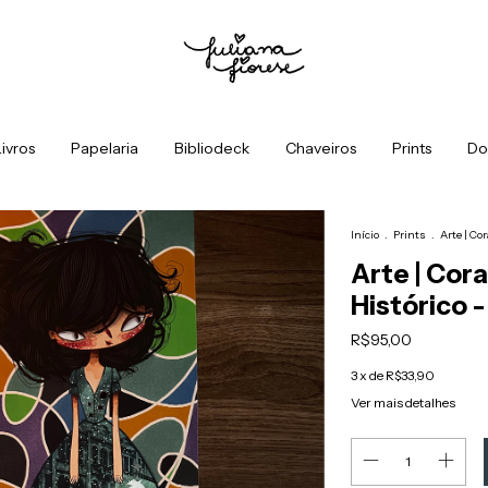
ivros
Papelaria
Bibliodeck
Chaveiros
Prints
Do
Início
.
Prints
.
Arte | Co
Arte | Cor
Histórico -
R$95,00
3
x de
R$33,90
Ver mais detalhes