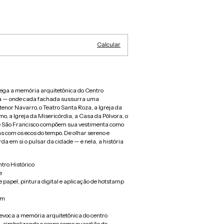
Alterar CEP
Calcular
rega a memória arquitetônica do Centro
oa — onde cada fachada sussurra uma
nor Navarro, o Teatro Santa Roza, a Igreja da
, a Igreja da Misericórdia, a Casa da Pólvora, o
 de São Francisco compõem sua vestimenta como
as com os ecos do tempo. De olhar sereno e
da em si o pulsar da cidade — e nela, a história
tro Histórico
e
 papel, pintura digital e aplicação de hotstamp
cm
voca a memória arquitetônica do centro
a, simbolizando o corpo como guardião do