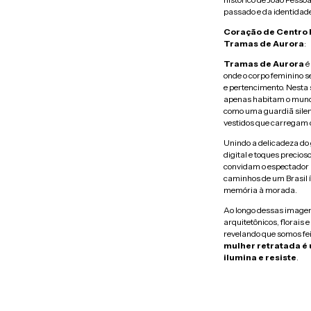
passado e da identidade
Coração de Centro 
Tramas de Aurora
:
Tramas de Aurora
é 
onde o corpo feminino 
e pertencimento. Nesta s
apenas habitam o mund
como uma guardiã silen
vestidos que carregam o 
Unindo a delicadeza do 
digital e toques precio
convidam o espectador a
caminhos de um Brasil ín
memória à morada.
Ao longo dessas imagen
arquitetônicos, florais
revelando que somos feit
mulher retratada é
ilumina e resiste
.