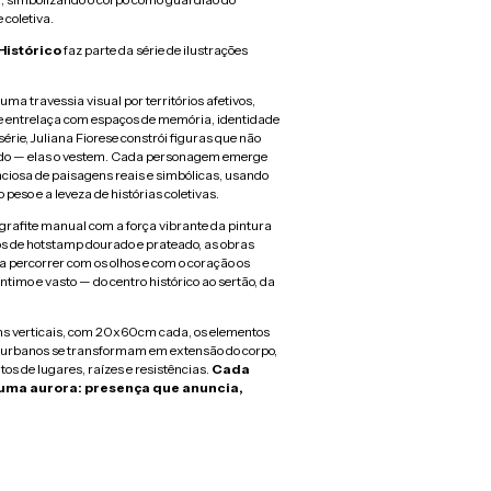
 coletiva.
Histórico
faz parte da série de ilustrações
uma travessia visual por territórios afetivos,
se entrelaça com espaços de memória, identidade
érie, Juliana Fiorese constrói figuras que não
o — elas o vestem. Cada personagem emerge
ciosa de paisagens reais e simbólicas, usando
peso e a leveza de histórias coletivas.
grafite manual com a força vibrante da pintura
sos de hotstamp dourado e prateado, as obras
 percorrer com os olhos e com o coração os
timo e vasto — do centro histórico ao sertão, da
s verticais, com 20x60cm cada, os elementos
 e urbanos se transformam em extensão do corpo,
os de lugares, raízes e resistências.
Cada
 uma aurora: presença que anuncia,